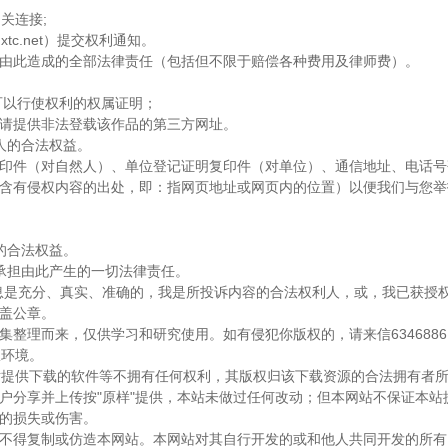
关连接;
c.net）提交权利通知。
由此造成的全部法律责任（包括但不限于赔偿各种费用及律师费）。
可以行使权利的权属证明；
请提供非法登载该作品的第三方网址。
人的合法权益。
印件（对自然人）、单位登记证明复印件（对单位）、通信地址、电话号
含有侵权内容的出处，即：指网页地址或网页内的位置）以便我们与您举
的合法权益。
承担由此产生的一切法律责任。
息是充分、真实、准确的，我是所投诉内容的合法权利人，或，我已获授权
盖公章。
整理而来，仅供学习和研究使用。如有侵犯你版权的，请来信6346886@
权环境。
软件对提供下载的软件等不拥有任何权利，其版权归该下载资源的合法拥有者
户分享并上传按"原样"提供，本站未做过任何改动；但本网站不保证本
的损失或伤害。
不得复制或仿造本网站。本网站对其自行开发的或和他人共同开发的所有