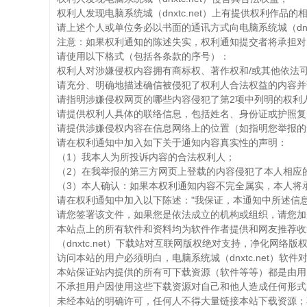
权利人发现电脑系统城（dnxtc.net）上有提供权利作品的相
请上述个人或单位务必以书面的通讯方式向电脑系统城（dnxt
注意：如果权利通知的陈述失实，权利通知提交者将承担对
请使用以下格式（包括各条款的序号）：
权利人对涉嫌侵权内容拥有商标权、著作权和/或其他依法
请充分、明确地描述确信被侵犯了权利人合法权益的内容并
请指明涉嫌侵权网页的哪些内容侵犯了第2项中列明的权利
请提供权利人具体的联络信息，包括姓名、身份证或护照复
请提供涉嫌侵权内容在信息网络上的位置（如指明您举报的
请在权利通知中加入如下关于通知内容真实性的声明：
（1）我本人为所投诉内容的合法权利人；
（2）在我举报的第三方网页上登载的内容侵犯了本人相应
（3）本人确认：如果本权利通知内容不完全属实，本人将
请在权利通知中加入以下陈述："我保证，本通知中所述信
请您签署该文件，如果您是依法成立的机构或组织，请您加
本站点上的所有软件和资料均为软件作者提供和网友推荐收集
（dnxtc.net）下载站对互联网版权绝对支持，净化网络版
访问本站的用户必须明白，电脑系统城（dnxtc.net）
本站保证站内提供的所有可下载资源（软件等等）都是由用
不承担用户因使用这些下载资源对自己和他人造成任何形式
未经本站的明确许可，任何人不得大量链接本站下载资源；